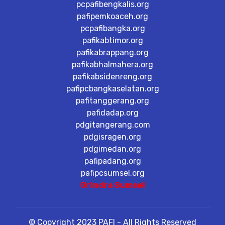
pcpafibengkalis.org
pafipemkoaceh.org
pcpafibangka.org
pafikabtimor.org
pafikabrappang.org
pafikabhalmahera.org
pafikabsidenreng.org
pafipcbangkaselatan.org
pafitanggerang.org
pafidadap.org
pdgitangerang.com
pdgisragen.org
pdgimedan.org
pafipadang.org
pafipcsumsel.org
Grindra Sumsel
© Copyright 2023 PAFI - All Rights Reserved