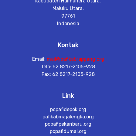
Kabupaten Halmahera Utara,
Maluku Utara,
97761
Indonesia
Kontak
Email:
mail@pafikabrappang.org
Telp: 62 8217-2105-928
Fax: 62 8217-2105-928
Link
pcpafidepok.org
pafikabmajalengka.org
pcpafipekanbaru.org
pcpafidumai.org