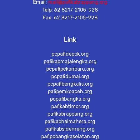
Email:
mail@pafikabrappang.org
Telp: 62 8217-2105-928
Fax: 62 8217-2105-928
Link
pcpafidepok.org
pafikabmajalengka.org
pcpafipekanbaru.org
pcpafidumai.org
pcpafibengkalis.org
pafipemkoaceh.org
pcpafibangka.org
pafikabtimor.org
pafikabrappang.org
pafikabhalmahera.org
pafikabsidenreng.org
pafipcbangkaselatan.org