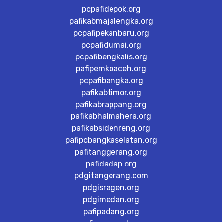
pcpafidepok.org
pafikabmajalengka.org
pcpafipekanbaru.org
pcpafidumai.org
pcpafibengkalis.org
pafipemkoaceh.org
pcpafibangka.org
pafikabtimor.org
pafikabrappang.org
pafikabhalmahera.org
pafikabsidenreng.org
pafipcbangkaselatan.org
pafitanggerang.org
pafidadap.org
pdgitangerang.com
pdgisragen.org
pdgimedan.org
pafipadang.org