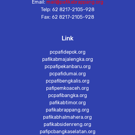
Email:
mail@pafikabrappang.org
Telp: 62 8217-2105-928
Fax: 62 8217-2105-928
Link
pcpafidepok.org
pafikabmajalengka.org
pcpafipekanbaru.org
pcpafidumai.org
pcpafibengkalis.org
pafipemkoaceh.org
pcpafibangka.org
pafikabtimor.org
pafikabrappang.org
pafikabhalmahera.org
pafikabsidenreng.org
pafipcbangkaselatan.org